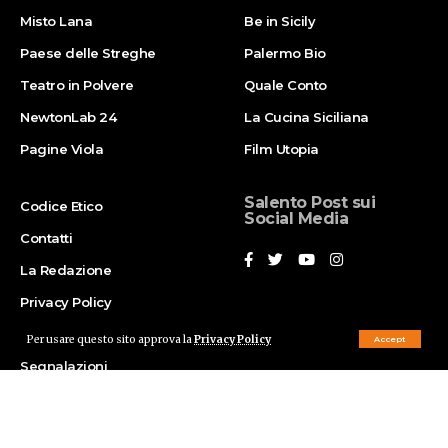
Misto Lana
Be in Sicily
Paese delle Streghe
Palermo Bio
Teatro in Polvere
Quale Conto
NewtonLab 24
La Cucina Siciliana
Pagine Viola
Film Utopia
Salento Post sui
Codice Etico
Social Media
Contatti
La Redazione
Privacy Policy
Pubblicità
Per usare questo sito approva la
Privacy Policy
Accept
Segnalazioni
© Salento Post 2023. Powered by
Mediartika
. All Rights Reserved.