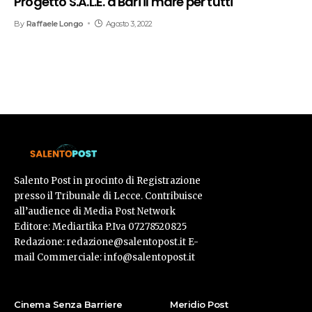
Progetto S.A.L.E. a Bari il mare per tutti
By
Raffaele Longo
Agosto 3, 2022
Salento Post in procinto di Registrazione
presso il Tribunale di Lecce. Contribuisce
all’audience di Media Post Network
Editore: Mediartika P.Iva 07278520825
Redazione: redazione@salentopost.it E-
mail Commerciale: info@salentopost.it
Cinema Senza Barriere
Meridio Post