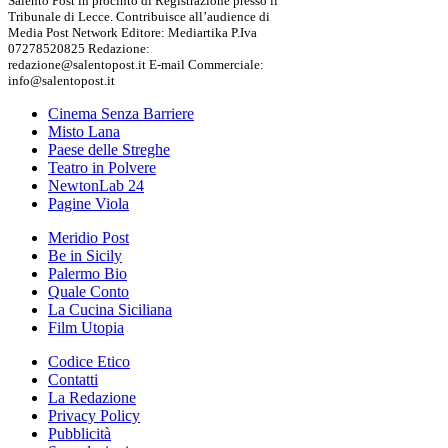
Salento Post in procinto di Registrazione presso il
Tribunale di Lecce. Contribuisce all’audience di
Media Post Network Editore: Mediartika P.Iva
07278520825 Redazione:
redazione@salentopost.it E-mail Commerciale:
info@salentopost.it
Cinema Senza Barriere
Misto Lana
Paese delle Streghe
Teatro in Polvere
NewtonLab 24
Pagine Viola
Meridio Post
Be in Sicily
Palermo Bio
Quale Conto
La Cucina Siciliana
Film Utopia
Codice Etico
Contatti
La Redazione
Privacy Policy
Pubblicità