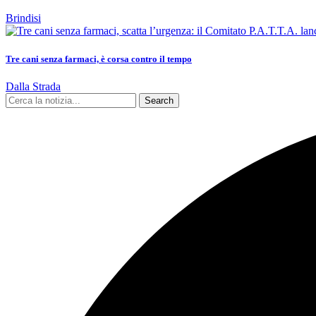
Brindisi
Tre cani senza farmaci, è corsa contro il tempo
Dalla Strada