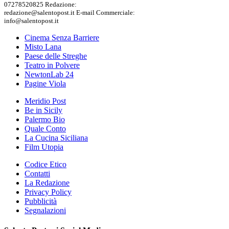
07278520825 Redazione:
redazione@salentopost.it E-mail Commerciale:
info@salentopost.it
Cinema Senza Barriere
Misto Lana
Paese delle Streghe
Teatro in Polvere
NewtonLab 24
Pagine Viola
Meridio Post
Be in Sicily
Palermo Bio
Quale Conto
La Cucina Siciliana
Film Utopia
Codice Etico
Contatti
La Redazione
Privacy Policy
Pubblicità
Segnalazioni