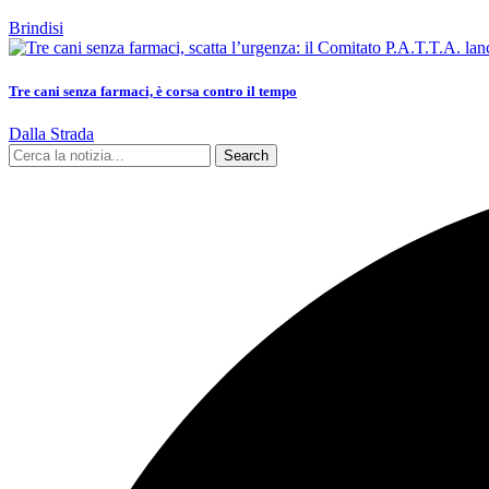
Brindisi
Tre cani senza farmaci, è corsa contro il tempo
Dalla Strada