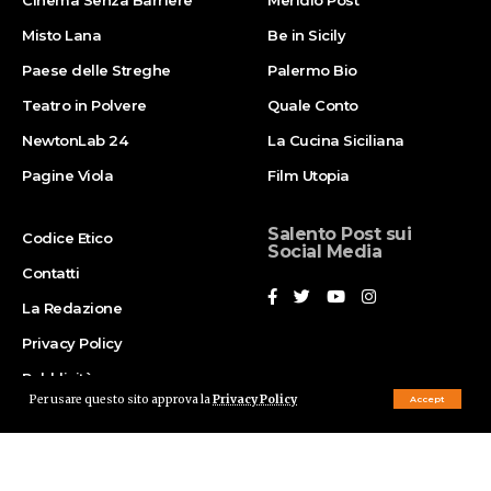
Misto Lana
Be in Sicily
Paese delle Streghe
Palermo Bio
Teatro in Polvere
Quale Conto
NewtonLab 24
La Cucina Siciliana
Pagine Viola
Film Utopia
Salento Post sui
Codice Etico
Social Media
Contatti
La Redazione
Privacy Policy
Pubblicità
Per usare questo sito approva la
Privacy Policy
Accept
Segnalazioni
© Salento Post 2023. Powered by
Mediartika
. All Rights Reserved.