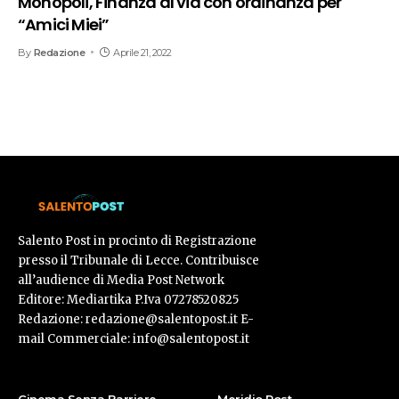
Monopoli, Finanza al via con ordinanza per
“Amici Miei”
By
Redazione
Aprile 21, 2022
Salento Post in procinto di Registrazione
presso il Tribunale di Lecce. Contribuisce
all’audience di Media Post Network
Editore: Mediartika P.Iva 07278520825
Redazione: redazione@salentopost.it E-
mail Commerciale: info@salentopost.it
Cinema Senza Barriere
Meridio Post