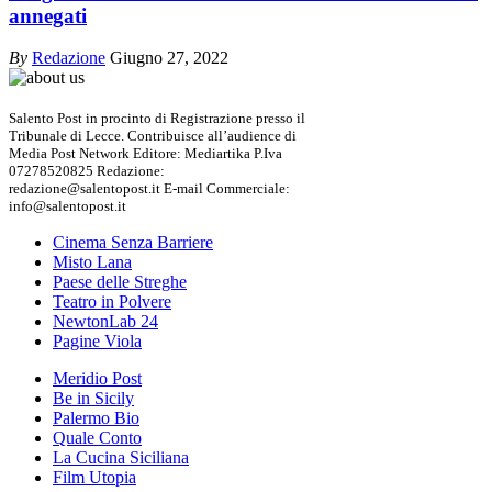
annegati
By
Redazione
Giugno 27, 2022
Salento Post in procinto di Registrazione presso il
Tribunale di Lecce. Contribuisce all’audience di
Media Post Network Editore: Mediartika P.Iva
07278520825 Redazione:
redazione@salentopost.it E-mail Commerciale:
info@salentopost.it
Cinema Senza Barriere
Misto Lana
Paese delle Streghe
Teatro in Polvere
NewtonLab 24
Pagine Viola
Meridio Post
Be in Sicily
Palermo Bio
Quale Conto
La Cucina Siciliana
Film Utopia