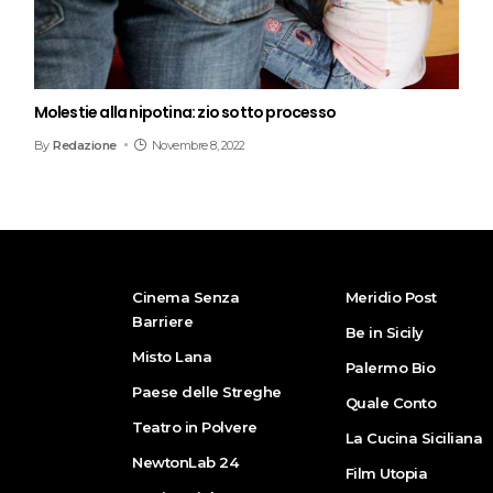
Molestie alla nipotina: zio sotto processo
By
Redazione
Novembre 8, 2022
Cinema Senza
Meridio Post
Barriere
Be in Sicily
Misto Lana
Palermo Bio
Paese delle Streghe
Quale Conto
Teatro in Polvere
La Cucina Siciliana
NewtonLab 24
Film Utopia