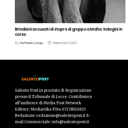
Brindisini accusati di stupro di gruppo a Malta: indagini in
corso
By
Raffaele Longo
Settembre 9, 2025
Salento Post in procinto di Registrazione
presso il Tribunale di Lecce. Contribuisce
all’audience di Media Post Network
Editore: Mediartika P.Iva 07278520825
Redazione: redazione@salentopost.it E-
mail Commerciale: info@salentopost.it