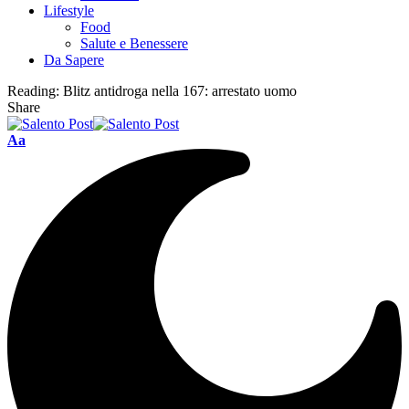
Lifestyle
Food
Salute e Benessere
Da Sapere
Reading:
Blitz antidroga nella 167: arrestato uomo
Share
Aa