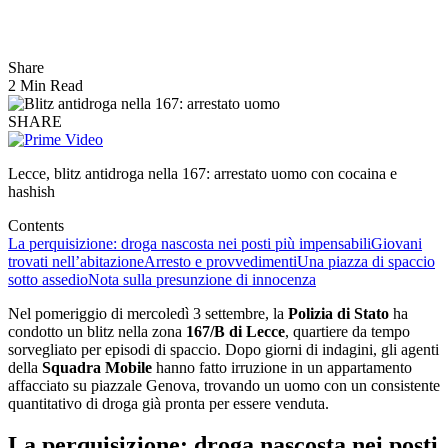
Share
2 Min Read
SHARE
Lecce, blitz antidroga nella 167: arrestato uomo con cocaina e
hashish
Contents
La perquisizione: droga nascosta nei posti più impensabili
Giovani
trovati nell’abitazione
Arresto e provvedimenti
Una piazza di spaccio
sotto assedio
Nota sulla presunzione di innocenza
Nel pomeriggio di mercoledì 3 settembre, la
Polizia di Stato
ha
condotto un blitz nella zona
167/B di Lecce
, quartiere da tempo
sorvegliato per episodi di spaccio. Dopo giorni di indagini, gli agenti
della
Squadra Mobile
hanno fatto irruzione in un appartamento
affacciato su piazzale Genova, trovando un uomo con un consistente
quantitativo di droga già pronta per essere venduta.
La perquisizione: droga nascosta nei posti