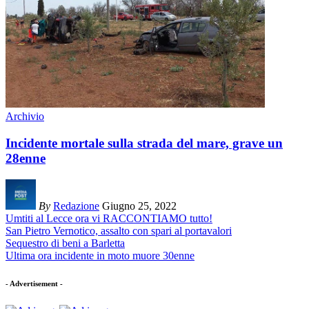
Archivio
Incidente mortale sulla strada del mare, grave un
28enne
By
Redazione
Giugno 25, 2022
Umtiti al Lecce ora vi RACCONTIAMO tutto!
San Pietro Vernotico, assalto con spari al portavalori
Sequestro di beni a Barletta
Ultima ora incidente in moto muore 30enne
- Advertisement -