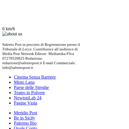
6 km/h
Salento Post in procinto di Registrazione presso il
Tribunale di Lecce. Contribuisce all’audience di
Media Post Network Editore: Mediartika P.Iva
07278520825 Redazione:
redazione@salentopost.it E-mail Commerciale:
info@salentopost.it
Cinema Senza Barriere
Misto Lana
Paese delle Streghe
Teatro in Polvere
NewtonLab 24
Pagine Viola
Meridio Post
Be in Sicily
Palermo Bio
Quale Conto