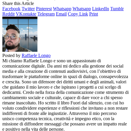
Share this Article
Facebook
Twitter
Pinterest
Whatsapp
Whatsapp
LinkedIn
Tumblr
Reddit
VKontakte
Telegram
Email
Copy Link
Print
Posted by
Raffaele Longo
Mi chiamo Raffaele Longo e sono un appassionato di
comunicazione digitale. Da anni mi dedico alla gestione dei social
media e alla creazione di contenuti audiovisivi, con l’obiettivo di
trasformare le piattaforme online in spazi di dialogo, consapevolezza
e crescita. Sono un difensore dei diritti umani e degli animali, valori
che guidano il mio lavoro e che ispirano i progetti a cui scelgo di
dedicarmi. Credo nella forza della comunicazione come strumento di
cambiamento sociale e culturale, capace di dare voce a chi spesso
rimane inascoltato. Ho scritto il libro Fuori dal silenzio, con cui ho
voluto condividere esperienze e riflessioni che invitano a non restare
indifferenti di fronte alle ingiustizie. Attraverso il mio percorso
unisco competenza tecnica, creatività e impegno etico, con la
missione di diffondere messaggi che possano avere un impatto reale
e positivo nella vita delle persone.