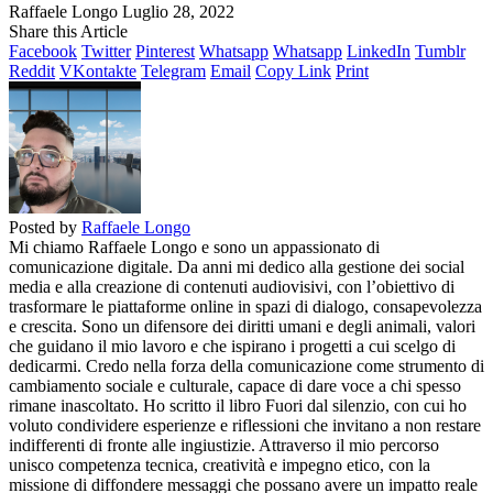
Raffaele Longo
Luglio 28, 2022
Share this Article
Facebook
Twitter
Pinterest
Whatsapp
Whatsapp
LinkedIn
Tumblr
Reddit
VKontakte
Telegram
Email
Copy Link
Print
Posted by
Raffaele Longo
Mi chiamo Raffaele Longo e sono un appassionato di
comunicazione digitale. Da anni mi dedico alla gestione dei social
media e alla creazione di contenuti audiovisivi, con l’obiettivo di
trasformare le piattaforme online in spazi di dialogo, consapevolezza
e crescita. Sono un difensore dei diritti umani e degli animali, valori
che guidano il mio lavoro e che ispirano i progetti a cui scelgo di
dedicarmi. Credo nella forza della comunicazione come strumento di
cambiamento sociale e culturale, capace di dare voce a chi spesso
rimane inascoltato. Ho scritto il libro Fuori dal silenzio, con cui ho
voluto condividere esperienze e riflessioni che invitano a non restare
indifferenti di fronte alle ingiustizie. Attraverso il mio percorso
unisco competenza tecnica, creatività e impegno etico, con la
missione di diffondere messaggi che possano avere un impatto reale