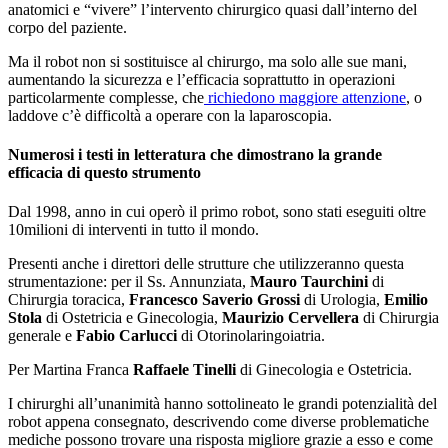
anatomici e “vivere” l’intervento chirurgico quasi dall’interno del
corpo del paziente.
Ma il robot non si sostituisce al chirurgo, ma solo alle sue mani,
aumentando la sicurezza e l’efficacia soprattutto in operazioni
particolarmente complesse, che
richiedono maggiore attenzione
, o
laddove c’è difficoltà a operare con la laparoscopia.
Numerosi i testi in letteratura che dimostrano la grande
efficacia di questo strumento
Dal 1998, anno in cui operò il primo robot, sono stati eseguiti oltre
10milioni di interventi in tutto il mondo.
Presenti anche i direttori delle strutture che utilizzeranno questa
strumentazione: per il Ss. Annunziata,
Mauro Taurchini
di
Chirurgia toracica,
Francesco Saverio Grossi
di Urologia,
Emilio
Stola
di Ostetricia e Ginecologia,
Maurizio Cervellera
di Chirurgia
generale e
Fabio Carlucci
di Otorinolaringoiatria.
Per Martina Franca
Raffaele Tinelli
di Ginecologia e Ostetricia.
I chirurghi all’unanimità hanno sottolineato le grandi potenzialità del
robot appena consegnato, descrivendo come diverse problematiche
mediche possono trovare una risposta migliore grazie a esso e come