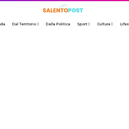
ada
Dal Territorio
Dalla Politica
Sport
Cultura
Lifes
i