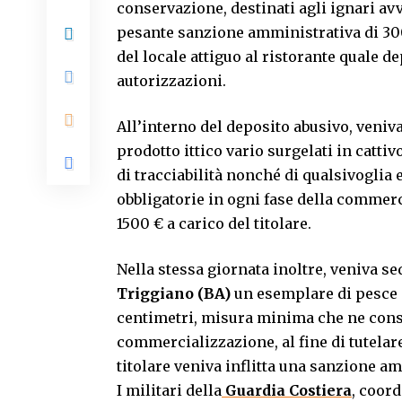
conservazione, destinati agli ignari avv
pesante sanzione amministrativa di 3000 
del locale attiguo al ristorante quale d
autorizzazioni.
All’interno del deposito abusivo, veniva
prodotto ittico vario surgelati in catti
di tracciabilità nonché di qualsivoglia
obbligatorie in ogni fase della commerc
1500 € a carico del titolare.
Nella stessa giornata inoltre, veniva s
Triggiano (BA)
un esemplare di pesce s
centimetri, misura minima che ne conse
commercializzazione, al fine di tutelar
titolare veniva inflitta una sanzione a
I militari della
Guardia Costiera
, coord