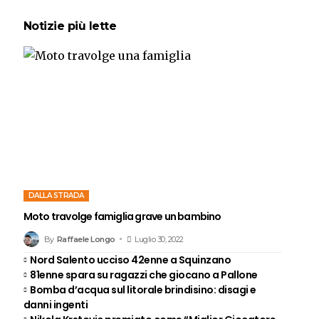
Notizie più lette
DALLA STRADA
Moto travolge famiglia grave un bambino
By
Raffaele Longo
Luglio 30, 2022
Nord Salento ucciso 42enne a Squinzano
81enne spara su ragazzi che giocano a Pallone
Bomba d’acqua sul litorale brindisino: disagi e
danni ingenti