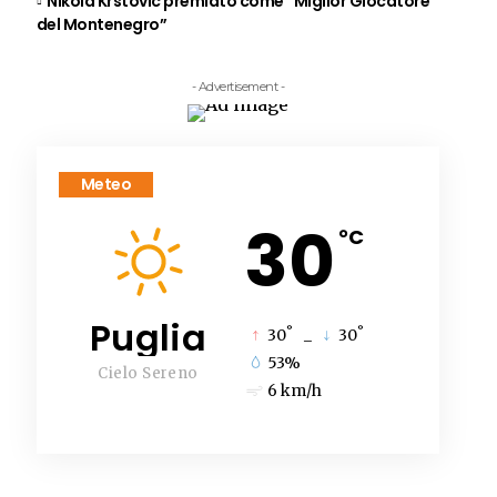
Nikola Krstovic premiato come “Miglior Giocatore
del Montenegro”
- Advertisement -
Meteo
30
°C
Puglia
°
°
30
_
30
53%
Cielo Sereno
6 km/h