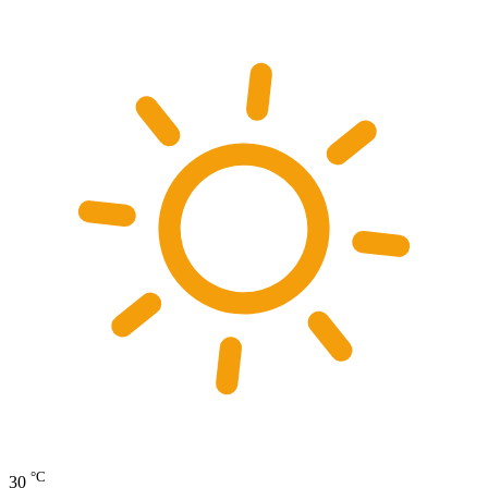
°C
30