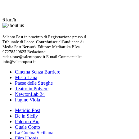
6 km/h
Salento Post in procinto di Registrazione presso il
Tribunale di Lecce. Contribuisce all’audience di
Media Post Network Editore: Mediartika P.Iva
07278520825 Redazione:
redazione@salentopost.it E-mail Commerciale:
info@salentopost.it
Cinema Senza Barriere
Misto Lana
Paese delle Streghe
Teatro in Polvere
NewtonLab 24
Pagine Viola
Meridio Post
Be in Sicily
Palermo Bio
Quale Conto
La Cucina Siciliana
Film Utopia