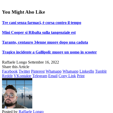
You Might Also Like
Tre cani senza farmaci, è corsa contro il tempo
Mini Cooper si Ribalta sulla tangenziale est
Taranto, centauro 34enne muore dopo una caduta
Tragico incidente a Gallipoli: muore un uomo in scooter
Raffaele Longo
Settembre 16, 2022
Share this Article
Facebook
Twitter
Pinterest
Whatsapp
Whatsapp
LinkedIn
Tumblr
Reddit
VKontakte
Telegram
Email
Copy Link
Print
Posted by
Raffaele Longo