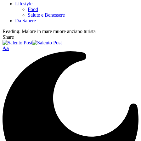
Lifestyle
Food
Salute e Benessere
Da Sapere
Reading:
Malore in mare muore anziano turista
Share
Aa