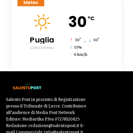
Meteo
30
°C
Puglia
°
°
30
_
30
53%
Cielo Sereno
6 km/h
Salento Post in procinto di Registrazione
presso il Tribunale di Lecce. Contribuisce
all’audience di Media Post Network
Editore: Mediartika P.Iva 07278520825
Redazione: redazione@salentopost.it E-
mail Commerciale: info@salentopost.it