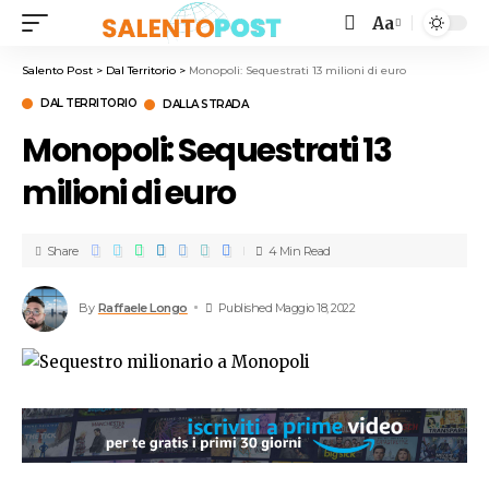
Aa
Salento Post
>
Dal Territorio
>
Monopoli: Sequestrati 13 milioni di euro
DAL TERRITORIO
DALLA STRADA
Monopoli: Sequestrati 13
milioni di euro
Share
4 Min Read
By
Raffaele Longo
Published Maggio 18, 2022