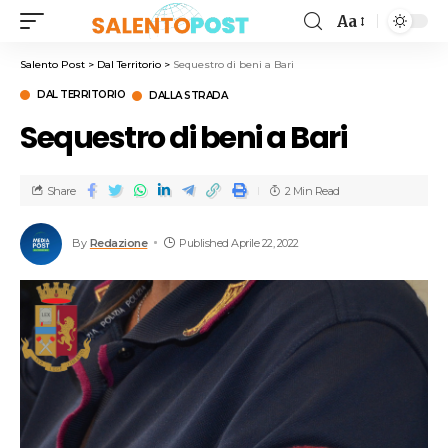
Aa
Salento Post
>
Dal Territorio
>
Sequestro di beni a Bari
DAL TERRITORIO
DALLA STRADA
Sequestro di beni a Bari
Share
2 Min Read
By
Redazione
Published Aprile 22, 2022