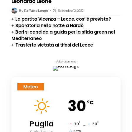
Leonardo Leone
By
Raffaele Longo
Settembre 12, 2022
La partita Vicenza – Lecce, cos’ è previsto?
Sparatoria nella notte a Nardò
Bari si candida a guida per la sfida green nel
Mediterraneo
Trasferta vietata ai tifosi del Lecce
- Advertisement -
Meteo
30
°C
Puglia
°
°
30
_
30
53%
Cielo Sereno