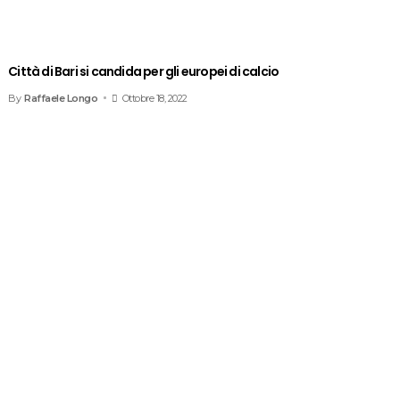
Città di Bari si candida per gli europei di calcio
By
Raffaele Longo
Ottobre 18, 2022