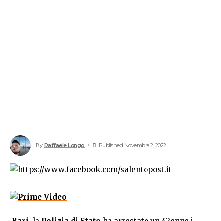
By
Raffaele Longo
Published Novembre 2, 2022
Bari
, la
Polizia di Stato
ha arrestato un 42enne i,