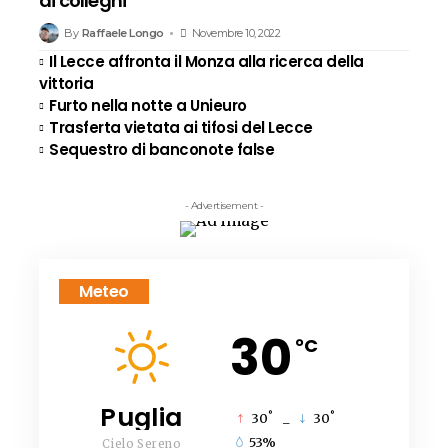
ai colleghi
By
Raffaele Longo
Novembre 10, 2022
Il Lecce affronta il Monza alla ricerca della
vittoria
Furto nella notte a Unieuro
Trasferta vietata ai tifosi del Lecce
Sequestro di banconote false
- Advertisement -
Meteo
30
°C
Puglia
°
°
30
_
30
53%
Cielo Sereno