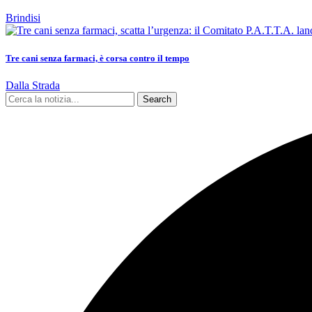
Brindisi
Tre cani senza farmaci, è corsa contro il tempo
Dalla Strada