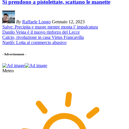
Si prendono a pistolettate, scattano le manette
By
Raffaele Longo
Gennaio 12, 2023
Salve: Precipita e muore mentre monta l’ impalcatura
Danilo Veiga è il nuovo rinforzo del Lecce
Calcio, rivoluzione in casa Virtus Francavilla
Nardò: Lotta al commercio abusivo
- Advertisement -
Meteo