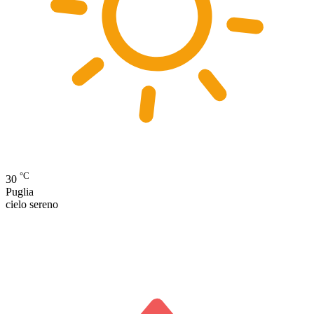
°C
30
Puglia
cielo sereno