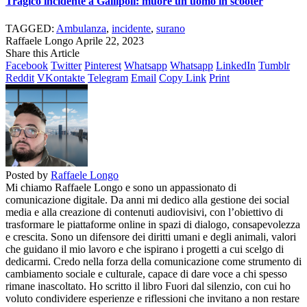
Tragico incidente a Gallipoli: muore un uomo in scooter
TAGGED:
Ambulanza
,
incidente
,
surano
Raffaele Longo
Aprile 22, 2023
Share this Article
Facebook
Twitter
Pinterest
Whatsapp
Whatsapp
LinkedIn
Tumblr
Reddit
VKontakte
Telegram
Email
Copy Link
Print
Posted by
Raffaele Longo
Mi chiamo Raffaele Longo e sono un appassionato di
comunicazione digitale. Da anni mi dedico alla gestione dei social
media e alla creazione di contenuti audiovisivi, con l’obiettivo di
trasformare le piattaforme online in spazi di dialogo, consapevolezza
e crescita. Sono un difensore dei diritti umani e degli animali, valori
che guidano il mio lavoro e che ispirano i progetti a cui scelgo di
dedicarmi. Credo nella forza della comunicazione come strumento di
cambiamento sociale e culturale, capace di dare voce a chi spesso
rimane inascoltato. Ho scritto il libro Fuori dal silenzio, con cui ho
voluto condividere esperienze e riflessioni che invitano a non restare