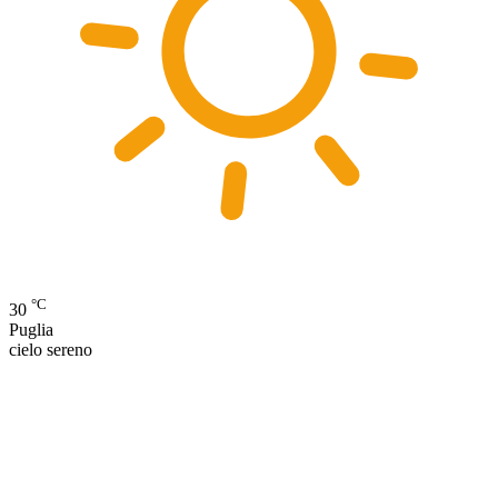
°C
30
Puglia
cielo sereno