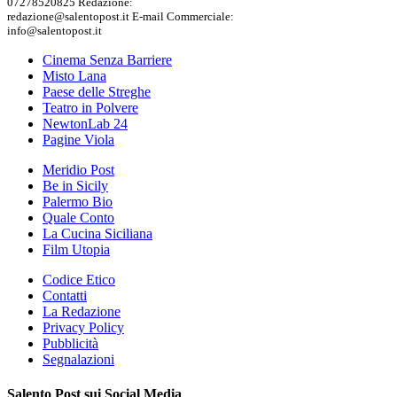
07278520825 Redazione:
redazione@salentopost.it E-mail Commerciale:
info@salentopost.it
Cinema Senza Barriere
Misto Lana
Paese delle Streghe
Teatro in Polvere
NewtonLab 24
Pagine Viola
Meridio Post
Be in Sicily
Palermo Bio
Quale Conto
La Cucina Siciliana
Film Utopia
Codice Etico
Contatti
La Redazione
Privacy Policy
Pubblicità
Segnalazioni
Salento Post sui Social Media