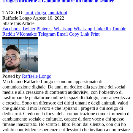
Tragico incidente a Gallipoli: muore un uomo in scooter
TAGGED:
armi
,
droga
,
munizioni
Raffaele Longo
Agosto 10, 2022
Share this Article
Facebook
Twitter
Pinterest
Whatsapp
Whatsapp
LinkedIn
Tumblr
Reddit
VKontakte
Telegram
Email
Copy Link
Print
Posted by
Raffaele Longo
Mi chiamo Raffaele Longo e sono un appassionato di
comunicazione digitale. Da anni mi dedico alla gestione dei social
media e alla creazione di contenuti audiovisivi, con l’obiettivo di
trasformare le piattaforme online in spazi di dialogo, consapevolezza
e crescita. Sono un difensore dei diritti umani e degli animali, valori
che guidano il mio lavoro e che ispirano i progetti a cui scelgo di
dedicarmi. Credo nella forza della comunicazione come strumento di
cambiamento sociale e culturale, capace di dare voce a chi spesso
rimane inascoltato. Ho scritto il libro Fuori dal silenzio, con cui ho
voluto condividere esperienze e riflessioni che invitano a non restare