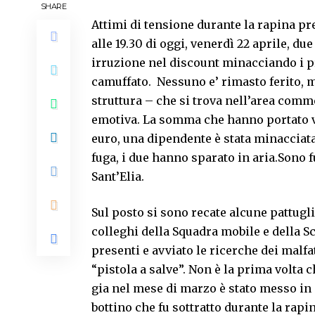
SHARE
Attimi di tensione durante la rapina pr
alle 19.30 di oggi, venerdì 22 aprile, du
irruzione nel discount minacciando i pr
camuffato. Nessuno e’ rimasto ferito, m
struttura – che si trova nell’area com
emotiva. La somma che hanno portato v
euro, una dipendente è stata minacciata
fuga, i due hanno sparato in aria.Sono f
Sant’Elia.
Sul posto si sono recate alcune pattugli
colleghi della Squadra mobile e della S
presenti e avviato le ricerche dei malfa
“pistola a salve”. Non è la prima volta 
gia nel mese di marzo è stato messo in 
bottino che fu sottratto durante la ra