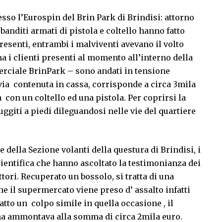
esso l’Eurospin del Brin Park di Brindisi: attorno
e banditi armati di pistola e coltello hanno fatto
esenti, entrambi i malviventi avevano il volto
a i clienti presenti al momento all’interno della
merciale BrinPark – sono andati in tensione
ia contenuta in cassa, corrisponde a circa 3mila
 con un coltello ed una pistola. Per coprirsi la
uggiti a piedi dileguandosi nelle vie del quartiere
e della Sezione volanti della questura di Brindisi, i
cientifica che hanno ascoltato la testimonianza dei
ttori. Recuperato un bossolo, si tratta di una
che il supermercato viene preso d’ assalto infatti
atto un colpo simile in quella occasione , il
pina ammontava alla somma di circa 2mila euro.