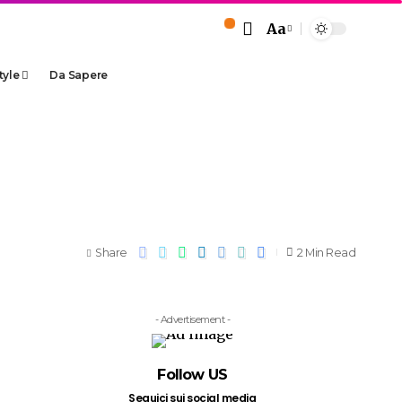
Aa
tyle
Da Sapere
Share
2 Min Read
- Advertisement -
Follow US
Seguici sui social media