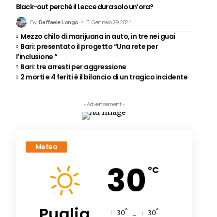
Black-out perché il Lecce dura solo un’ora?
By
Raffaele Longo
Gennaio 29, 2024
Mezzo chilo di marijuana in auto, in tre nei guai
Bari: presentato il progetto “Una rete per
l’inclusione “
Bari: tre arresti per aggressione
2 morti e 4 feriti è il bilancio di un tragico incidente
- Advertisement -
Meteo
30
°C
Puglia
°
°
30
_
30