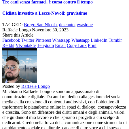
Tre cani senza farmaci, è corsa contro il tempo
Ciclista investito a Lecce-Novoli: gravissimo
TAGGED:
Borgo San Nicola
,
detenuto
,
evasione
Raffaele Longo
Novembre 30, 2023
Share this Article
Facebook
Twitter
Pinterest
Whatsapp
Whatsapp
LinkedIn
Tumblr
Reddit
VKontakte
Telegram
Email
Copy Link
Print
Posted by
Raffaele Longo
Mi chiamo Raffaele Longo e sono un appassionato di
comunicazione digitale. Da anni mi dedico alla gestione dei social
media e alla creazione di contenuti audiovisivi, con l’obiettivo di
trasformare le piattaforme online in spazi di dialogo, consapevolezza
e crescita. Sono un difensore dei diritti umani e degli animali, valori
che guidano il mio lavoro e che ispirano i progetti a cui scelgo di
dedicarmi. Credo nella forza della comunicazione come strumento di
cambiamento sociale e culturale, capace di dare voce a chi spesso