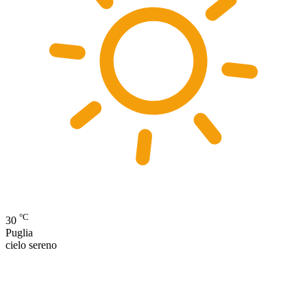
°C
30
Puglia
cielo sereno