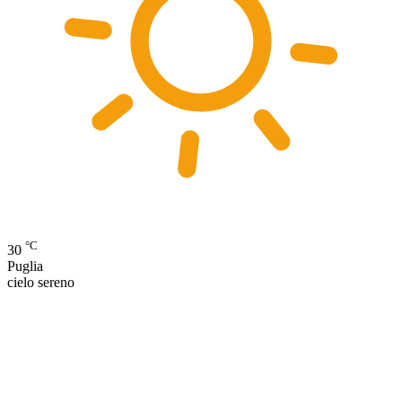
°C
30
Puglia
cielo sereno