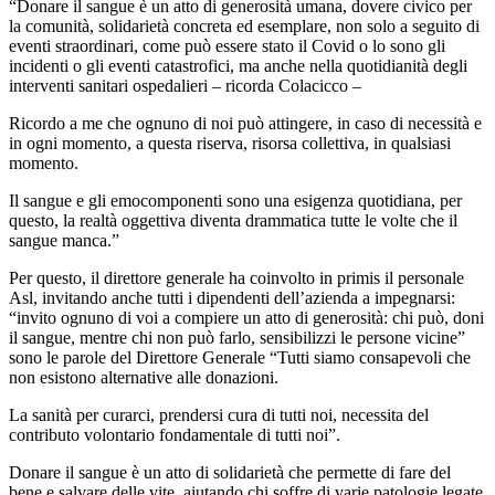
“Donare il sangue è un atto di generosità umana, dovere civico per
la comunità, solidarietà concreta ed esemplare, non solo a seguito di
eventi straordinari, come può essere stato il Covid o lo sono gli
incidenti o gli eventi catastrofici, ma anche nella quotidianità degli
interventi sanitari ospedalieri – ricorda Colacicco –
Ricordo a me che ognuno di noi può attingere, in caso di necessità e
in ogni momento, a questa riserva, risorsa collettiva, in qualsiasi
momento.
Il sangue e gli emocomponenti sono una esigenza quotidiana, per
questo, la realtà oggettiva diventa drammatica tutte le volte che il
sangue manca.”
Per questo, il direttore generale ha coinvolto in primis il personale
Asl, invitando anche tutti i dipendenti dell’azienda a impegnarsi:
“invito ognuno di voi a compiere un atto di generosità: chi può, doni
il sangue, mentre chi non può farlo, sensibilizzi le persone vicine”
sono le parole del Direttore Generale “Tutti siamo consapevoli che
non esistono alternative alle donazioni.
La sanità per curarci, prendersi cura di tutti noi, necessita del
contributo volontario fondamentale di tutti noi”.
Donare il sangue è un atto di solidarietà che permette di fare del
bene e salvare delle vite, aiutando chi soffre di varie patologie legate