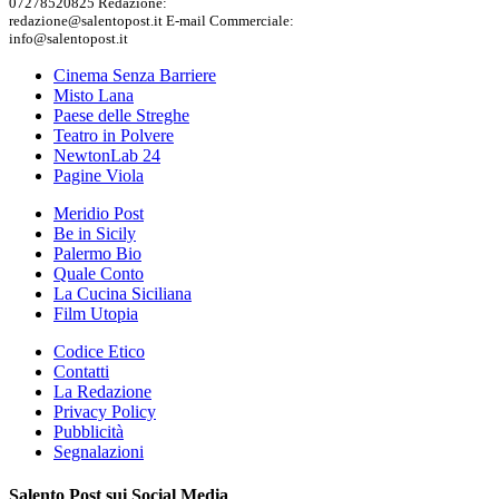
07278520825 Redazione:
redazione@salentopost.it E-mail Commerciale:
info@salentopost.it
Cinema Senza Barriere
Misto Lana
Paese delle Streghe
Teatro in Polvere
NewtonLab 24
Pagine Viola
Meridio Post
Be in Sicily
Palermo Bio
Quale Conto
La Cucina Siciliana
Film Utopia
Codice Etico
Contatti
La Redazione
Privacy Policy
Pubblicità
Segnalazioni
Salento Post sui Social Media