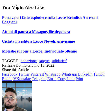
You Might Also Like
Portavalori fatto esplodere sulla Lecce-Brindisi: Arrestati
Foggiani
Attimi di paura a Mesagne, lite degenera
Ciclista investito a Lecce-Novoli: gravissimo
Molestie sul bus a Lecce: Individuato 58enne
TAGGED:
donazione
,
sangue
,
solidarietà
Raffaele Longo
Giugno 13, 2022
Share this Article
Facebook
Twitter
Pinterest
Whatsapp
Whatsapp
LinkedIn
Tumblr
Reddit
VKontakte
Telegram
Email
Copy Link
Print