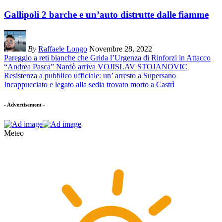
Gallipoli 2 barche e un’auto distrutte dalle fiamme
By
Raffaele Longo
Novembre 28, 2022
Pareggio a reti bianche che Grida l’Urgenza di Rinforzi in Attacco
“Andrea Pasca” Nardò arriva VOJISLAV STOJANOVIC
Resistenza a pubblico ufficiale: un’ arresto a Supersano
Incappucciato e legato alla sedia trovato morto a Castrì
- Advertisement -
Meteo