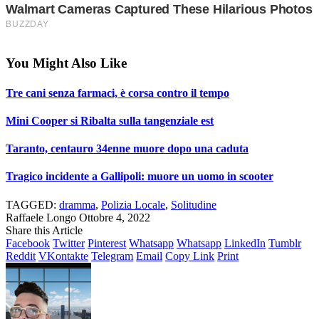
You Might Also Like
Tre cani senza farmaci, è corsa contro il tempo
Mini Cooper si Ribalta sulla tangenziale est
Taranto, centauro 34enne muore dopo una caduta
Tragico incidente a Gallipoli: muore un uomo in scooter
TAGGED:
dramma
,
Polizia Locale
,
Solitudine
Raffaele Longo
Ottobre 4, 2022
Share this Article
Facebook
Twitter
Pinterest
Whatsapp
Whatsapp
LinkedIn
Tumblr
Reddit
VKontakte
Telegram
Email
Copy Link
Print