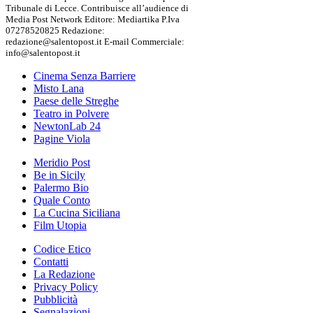
Tribunale di Lecce. Contribuisce all’audience di
Media Post Network Editore: Mediartika P.Iva
07278520825 Redazione:
redazione@salentopost.it E-mail Commerciale:
info@salentopost.it
Cinema Senza Barriere
Misto Lana
Paese delle Streghe
Teatro in Polvere
NewtonLab 24
Pagine Viola
Meridio Post
Be in Sicily
Palermo Bio
Quale Conto
La Cucina Siciliana
Film Utopia
Codice Etico
Contatti
La Redazione
Privacy Policy
Pubblicità
Segnalazioni