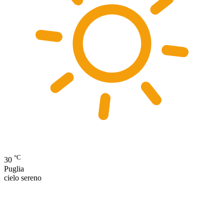
°C
30
Puglia
cielo sereno