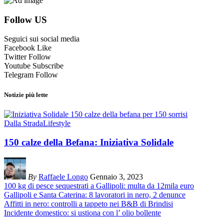
Follow US
Seguici sui social media
Facebook
Like
Twitter
Follow
Youtube
Subscribe
Telegram
Follow
Notizie più lette
Dalla Strada
Lifestyle
150 calze della Befana: Iniziativa Solidale
By
Raffaele Longo
Gennaio 3, 2023
100 kg di pesce sequestrati a Gallipoli: multa da 12mila euro
Gallipoli e Santa Caterina: 8 lavoratori in nero, 2 denunce
Affitti in nero: controlli a tappeto nei B&B di Brindisi
Incidente domestico: si ustiona con l’ olio bollente