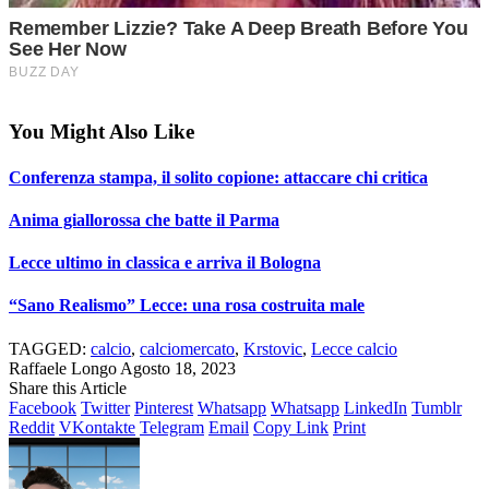
You Might Also Like
Conferenza stampa, il solito copione: attaccare chi critica
Anima giallorossa che batte il Parma
Lecce ultimo in classica e arriva il Bologna
“Sano Realismo” Lecce: una rosa costruita male
TAGGED:
calcio
,
calciomercato
,
Krstovic
,
Lecce calcio
Raffaele Longo
Agosto 18, 2023
Share this Article
Facebook
Twitter
Pinterest
Whatsapp
Whatsapp
LinkedIn
Tumblr
Reddit
VKontakte
Telegram
Email
Copy Link
Print