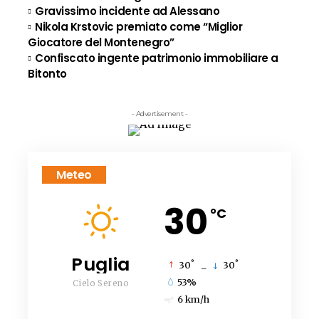
Gravissimo incidente ad Alessano
Nikola Krstovic premiato come “Miglior
Giocatore del Montenegro”
Confiscato ingente patrimonio immobiliare a
Bitonto
- Advertisement -
Meteo
30
°C
Puglia
°
°
30
_
30
53%
Cielo Sereno
6 km/h