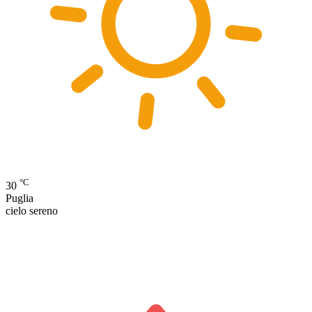
°C
30
Puglia
cielo sereno