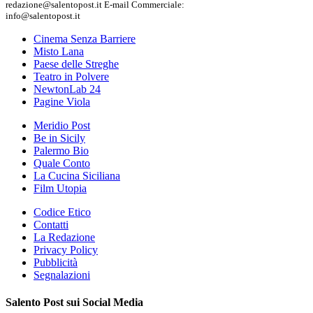
redazione@salentopost.it E-mail Commerciale:
info@salentopost.it
Cinema Senza Barriere
Misto Lana
Paese delle Streghe
Teatro in Polvere
NewtonLab 24
Pagine Viola
Meridio Post
Be in Sicily
Palermo Bio
Quale Conto
La Cucina Siciliana
Film Utopia
Codice Etico
Contatti
La Redazione
Privacy Policy
Pubblicità
Segnalazioni
Salento Post sui Social Media