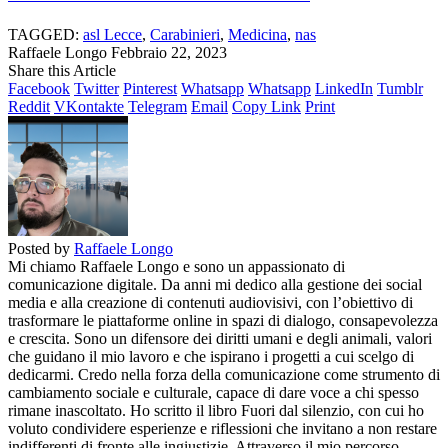
TAGGED:
asl Lecce
,
Carabinieri
,
Medicina
,
nas
Raffaele Longo
Febbraio 22, 2023
Share this Article
Facebook
Twitter
Pinterest
Whatsapp
Whatsapp
LinkedIn
Tumblr
Reddit
VKontakte
Telegram
Email
Copy Link
Print
Posted by
Raffaele Longo
Mi chiamo Raffaele Longo e sono un appassionato di
comunicazione digitale. Da anni mi dedico alla gestione dei social
media e alla creazione di contenuti audiovisivi, con l’obiettivo di
trasformare le piattaforme online in spazi di dialogo, consapevolezza
e crescita. Sono un difensore dei diritti umani e degli animali, valori
che guidano il mio lavoro e che ispirano i progetti a cui scelgo di
dedicarmi. Credo nella forza della comunicazione come strumento di
cambiamento sociale e culturale, capace di dare voce a chi spesso
rimane inascoltato. Ho scritto il libro Fuori dal silenzio, con cui ho
voluto condividere esperienze e riflessioni che invitano a non restare
indifferenti di fronte alle ingiustizie. Attraverso il mio percorso