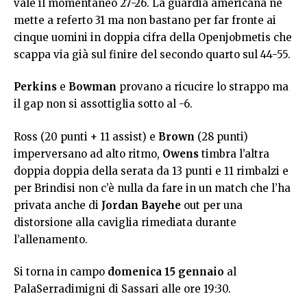
vale il momentaneo 27-26. La guardia americana ne
mette a referto 31 ma non bastano per far fronte ai
cinque uomini in doppia cifra della Openjobmetis che
scappa via già sul finire del secondo quarto sul 44-55.
Perkins
e
Bowman
provano a ricucire lo strappo ma
il gap non si assottiglia sotto al -6.
Ross (20 punti + 11 assist) e
Brown
(28 punti)
imperversano ad alto ritmo,
Owens
timbra l’altra
doppia doppia della serata da 13 punti e 11 rimbalzi e
per Brindisi non c’è nulla da fare in un match che l’ha
privata anche di
Jordan Bayehe
out per una
distorsione alla caviglia rimediata durante
l’allenamento.
Si torna in campo
domenica 15 gennaio
al
PalaSerradimigni di Sassari alle ore 19:30.