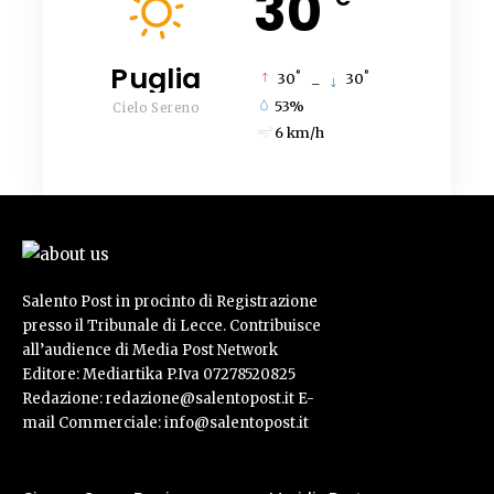
30
Puglia
°
°
30
_
30
53%
Cielo Sereno
6 km/h
Salento Post in procinto di Registrazione
presso il Tribunale di Lecce. Contribuisce
all’audience di Media Post Network
Editore: Mediartika P.Iva 07278520825
Redazione: redazione@salentopost.it E-
mail Commerciale: info@salentopost.it