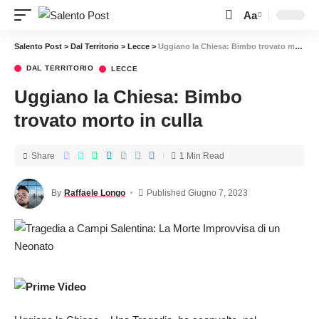
Aa
Salento Post
>
Dal Territorio
>
Lecce
>
Uggiano la Chiesa: Bimbo trovato morto in culla
DAL TERRITORIO
LECCE
Uggiano la Chiesa: Bimbo
trovato morto in culla
Share
1 Min Read
By
Raffaele Longo
Published Giugno 7, 2023