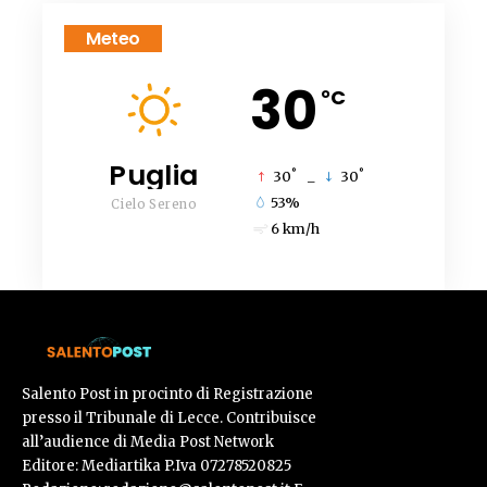
Meteo
30
°C
Puglia
°
°
30
_
30
53%
Cielo Sereno
6 km/h
Salento Post in procinto di Registrazione
presso il Tribunale di Lecce. Contribuisce
all’audience di Media Post Network
Editore: Mediartika P.Iva 07278520825