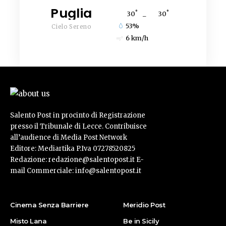
Puglia
°
°
30
_
30
53%
Cielo Sereno
6 km/h
Salento Post in procinto di Registrazione
presso il Tribunale di Lecce. Contribuisce
all’audience di Media Post Network
Editore: Mediartika P.Iva 07278520825
Redazione: redazione@salentopost.it E-
mail Commerciale: info@salentopost.it
Cinema Senza Barriere
Meridio Post
Misto Lana
Be in Sicily