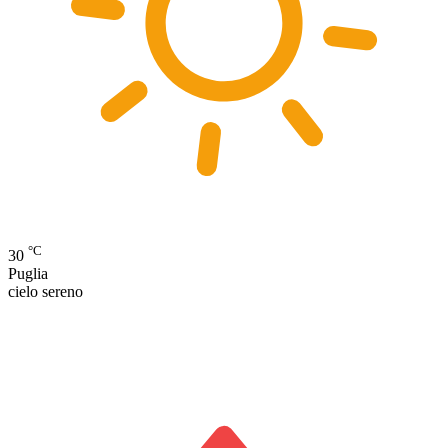
°C
30
Puglia
cielo sereno