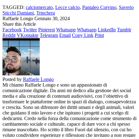
TAGGED:
calciomercato
,
Lecce calcio
,
Pantaleo Corvino
,
Saverio
Sticchi Damiani
,
Trinchera
Raffaele Longo
Gennaio 30, 2024
Share this Article
Facebook
Twitter
Pinterest
Whatsapp
Whatsapp
LinkedIn
Tumblr
Reddit
VKontakte
Telegram
Email
Copy Link
Print
Posted by
Raffaele Longo
Mi chiamo Raffaele Longo e sono un appassionato di
comunicazione digitale. Da anni mi dedico alla gestione dei social
media e alla creazione di contenuti audiovisivi, con l’obiettivo di
trasformare le piattaforme online in spazi di dialogo, consapevolezza
e crescita. Sono un difensore dei diritti umani e degli animali, valori
che guidano il mio lavoro e che ispirano i progetti a cui scelgo di
dedicarmi. Credo nella forza della comunicazione come strumento di
cambiamento sociale e culturale, capace di dare voce a chi spesso
rimane inascoltato. Ho scritto il libro Fuori dal silenzio, con cui ho
voluto condividere esperienze e riflessioni che invitano a non restare