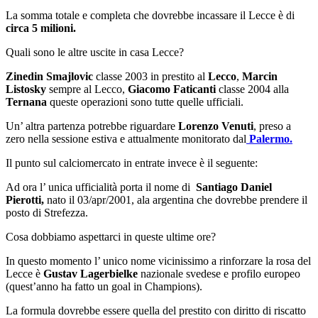
La somma totale e completa che dovrebbe incassare il Lecce è di
circa 5 milioni.
Quali sono le altre uscite in casa Lecce?
Zinedin Smajlovic
classe 2003 in prestito al
Lecco
,
Marcin
Listosky
sempre al Lecco,
Giacomo Faticanti
classe 2004 alla
Ternana
queste operazioni sono tutte quelle ufficiali.
Un’ altra partenza potrebbe riguardare
Lorenzo Venuti
, preso a
zero nella sessione estiva e attualmente monitorato dal
Palermo.
Il punto sul calciomercato in entrate invece è il seguente:
Ad ora l’ unica ufficialità porta il nome di
Santiago Daniel
Pierotti,
nato il 03/apr/2001, ala argentina che dovrebbe prendere il
posto di Strefezza.
Cosa dobbiamo aspettarci in queste ultime ore?
In questo momento l’ unico nome vicinissimo a rinforzare la rosa del
Lecce è
Gustav Lagerbielke
nazionale svedese e profilo europeo
(quest’anno ha fatto un goal in Champions).
La formula dovrebbe essere quella del prestito con diritto di riscatto