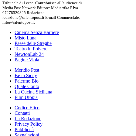
Tribunale di Lecce. Contribuisce all’audience di
Media Post Network Editore: Mediartika P.Iva
07278520825 Redazione:
redazione@salentopost.it E-mail Commerciale:
info@salentopost.it
Cinema Senza Barriere
Misto Lana
Paese delle Streghe
Teatro in Polvere
NewtonLab 24
Pagine Viola
Meridio Post
Be in Sicily
Palermo Bio
Quale Conto
La Cucina Siciliana
Film Utopia
Codice Etico
Contatti
La Redazione
Privacy Policy
Pubblicità
Segnalazioni