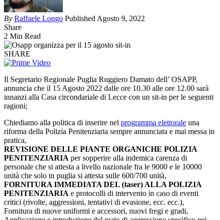
By
Raffaele Longo
Published Agosto 9, 2022
Share
2 Min Read
SHARE
Il Segretario Regionale Puglia Ruggiero Damato dell’ OSAPP,
annuncia che il 15 Agosto 2022 dalle ore 10.30 alle ore 12.00 sarà
innanzi alla Casa circondariale di Lecce con un sit-in per le seguenti
ragioni;
Chiediamo alla politica di inserire nel
programma elettorale
una
riforma della Polizia Penitenziaria sempre annunciata e mai messa in
pratica,
REVISIONE DELLE PIANTE ORGANICHE POLIZIA
PENITENZIARIA
per sopperire alla indemica carenza di
personale che si attesta a livello nazionale fra le 9000 e le 10000
unità che solo in puglia si attesta sulle 600/700 unità,
FORNITURA IMMEDIATA DEL (taser) ALLA POLIZIA
PENITENZIARIA
e protocolli di intervento in caso di eventi
critici (rivolte, aggressioni, tentativi di evasione, ecc. ecc.),
Fornitura di nuove uniformi e accessori, nuovi fregi e gradi,
Applicazione e introduzione del reato di aggressione specifico nei