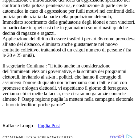
confronti della polizia penitenziaria, e costituzione di parte civile
automatica in caso di aggressione per futili motivi nei confronti della
polizia penitenziaria da parte della popolazione detenuta,
Immediato scorrimento delle graduatorie degli idonei e non vincitori,
in particolare in quei casi che in graduatoria sono rimasti qualche
decina di ragazze e ragazzi,
Applicazione del diritto di essere trasferiti per art 36 come prevedeva
all’atto del distacco, eliminato anche giustamente nel nuovo
contratto collettivo, trattandosi di un esigui numero di persone ( fra
le 20 e 25 unità).
Il segretario Continua : “il tutto anche in considerazione
dell’imminenti elezioni governative, e la scrittura dei programmi
elettorali, invitando al sit-in i politici, che hanno il coraggio di
assumersi l’onore di quanto noi richiediamo con i fatti e non con
promesse e slogan elettorali, vi aspettiamo il giorno di ferragosto,
vediamo chi ci mette la faccia, e se ci saranno garanzie concrete
almeno l’ Osapp regione puglia la metterà nella campagna elettorale,
a buon intenditori poche parole”.
Raffaele Longo –
Puglia Post