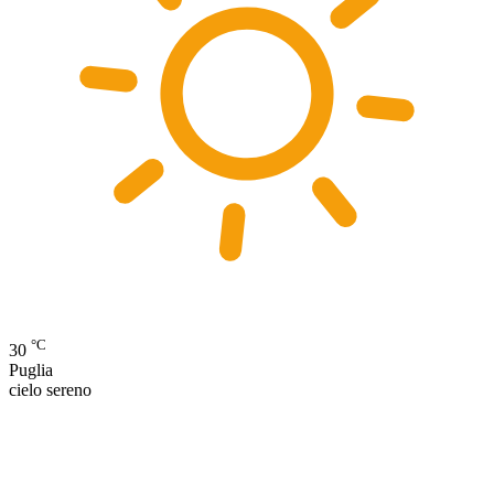
°C
30
Puglia
cielo sereno