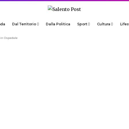
ada
Dal Territorio
Dalla Politica
Sport
Cultura
Lifes
i in Ospedale