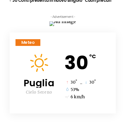
Jo Conti presenta in nuovo singolo “Cuori precari”
- Advertisement -
Meteo
30
°C
Puglia
°
°
30
_
30
53%
Cielo Sereno
6 km/h