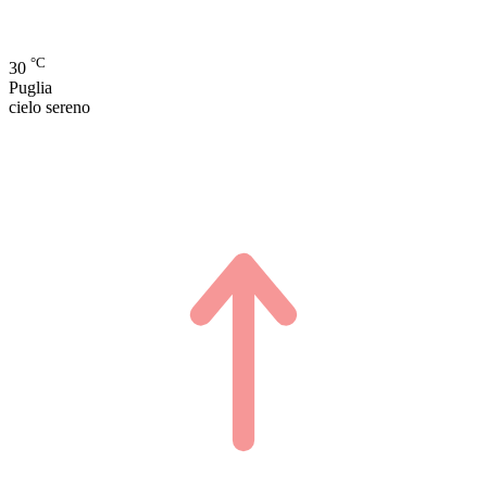
°C
30
Puglia
cielo sereno