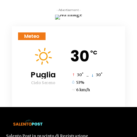
- Advertisement -
Meteo
30
°C
Puglia
°
°
30
_
30
53%
Cielo Sereno
6 km/h
Salento Post in procinto di Registrazione