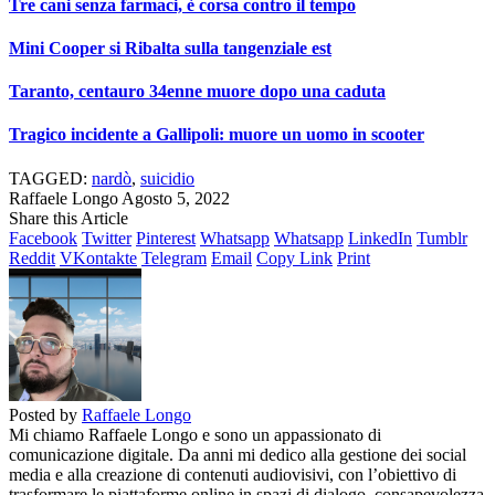
Tre cani senza farmaci, è corsa contro il tempo
Mini Cooper si Ribalta sulla tangenziale est
Taranto, centauro 34enne muore dopo una caduta
Tragico incidente a Gallipoli: muore un uomo in scooter
TAGGED:
nardò
,
suicidio
Raffaele Longo
Agosto 5, 2022
Share this Article
Facebook
Twitter
Pinterest
Whatsapp
Whatsapp
LinkedIn
Tumblr
Reddit
VKontakte
Telegram
Email
Copy Link
Print
Posted by
Raffaele Longo
Mi chiamo Raffaele Longo e sono un appassionato di
comunicazione digitale. Da anni mi dedico alla gestione dei social
media e alla creazione di contenuti audiovisivi, con l’obiettivo di
trasformare le piattaforme online in spazi di dialogo, consapevolezza