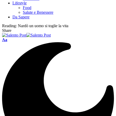
Lifestyle
Food
Salute e Benessere
Da Sapere
Reading:
Nardò un uomo si toglie la vita
Share
Aa