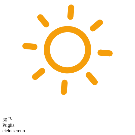
°C
30
Puglia
cielo sereno