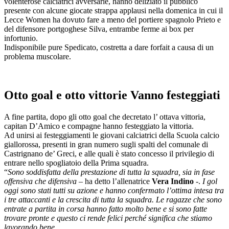
volenterose calciatrici avversarie, hanno deliziato il pubblico
presente con alcune giocate strappa applausi nella domenica in cui il
Lecce Women ha dovuto fare a meno del portiere spagnolo Prieto e
del difensore portgoghese Silva, entrambe ferme ai box per
infortunio.
Indisponibile pure Spedicato, costretta a dare forfait a causa di un
problema muscolare.
Otto goal e otto vittorie Vanno festeggiati
A fine partita, dopo gli otto goal che decretato l’ ottava vittoria,
capitan D’Amico e compagne hanno festeggiato la vittoria.
Ad unirsi ai festeggiamenti le giovani calciatrici della Scuola calcio
giallorossa, presenti in gran numero sugli spalti del comunale di
Castrignano de’ Greci, e alle quali è stato concesso il privilegio di
entrare nello spogliatoio della Prima squadra.
“
Sono soddisfatta della prestazione di tutta la squadra, sia in fase
offensiva che difensiva
– ha detto l’allenatrice
Vera Indino
-.
I gol
oggi sono stati tutti su azione e hanno confermato l’ottima intesa tra
i tre attaccanti e la crescita di tutta la squadra. Le ragazze che sono
entrate a partita in corsa hanno fatto molto bene e si sono fatte
trovare pronte e questo ci rende felici perché significa che stiamo
lavorando bene.