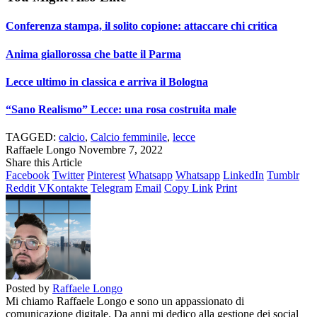
Conferenza stampa, il solito copione: attaccare chi critica
Anima giallorossa che batte il Parma
Lecce ultimo in classica e arriva il Bologna
“Sano Realismo” Lecce: una rosa costruita male
TAGGED:
calcio
,
Calcio femminile
,
lecce
Raffaele Longo
Novembre 7, 2022
Share this Article
Facebook
Twitter
Pinterest
Whatsapp
Whatsapp
LinkedIn
Tumblr
Reddit
VKontakte
Telegram
Email
Copy Link
Print
Posted by
Raffaele Longo
Mi chiamo Raffaele Longo e sono un appassionato di
comunicazione digitale. Da anni mi dedico alla gestione dei social