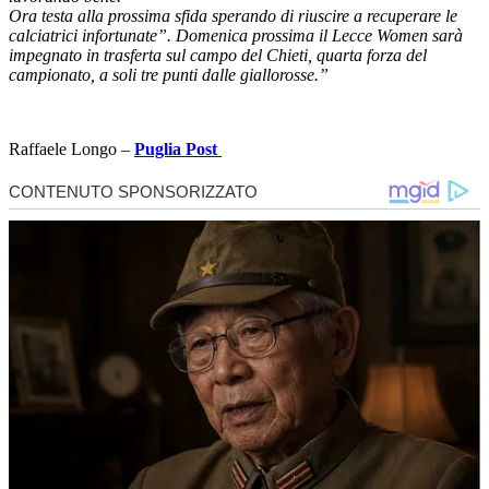
Ora testa alla prossima sfida sperando di riuscire a recuperare le
calciatrici infortunate”. Domenica prossima il Lecce Women sarà
impegnato in trasferta sul campo del Chieti, quarta forza del
campionato, a soli tre punti dalle giallorosse.”
Raffaele Longo –
Puglia Post