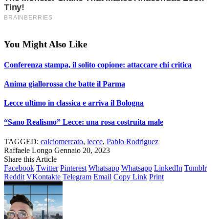
You Might Also Like
Conferenza stampa, il solito copione: attaccare chi critica
Anima giallorossa che batte il Parma
Lecce ultimo in classica e arriva il Bologna
“Sano Realismo” Lecce: una rosa costruita male
TAGGED:
calciomercato
,
lecce
,
Pablo Rodriguez
Raffaele Longo
Gennaio 20, 2023
Share this Article
Facebook
Twitter
Pinterest
Whatsapp
Whatsapp
LinkedIn
Tumblr
Reddit
VKontakte
Telegram
Email
Copy Link
Print