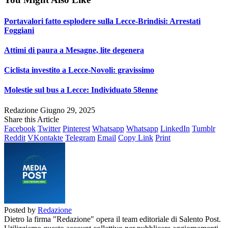
Portavalori fatto esplodere sulla Lecce-Brindisi: Arrestati
Foggiani
Attimi di paura a Mesagne, lite degenera
Ciclista investito a Lecce-Novoli: gravissimo
Molestie sul bus a Lecce: Individuato 58enne
Redazione
Giugno 29, 2025
Share this Article
Facebook
Twitter
Pinterest
Whatsapp
Whatsapp
LinkedIn
Tumblr
Reddit
VKontakte
Telegram
Email
Copy Link
Print
Posted by
Redazione
Dietro la firma "Redazione" opera il team editoriale di Salento Post.