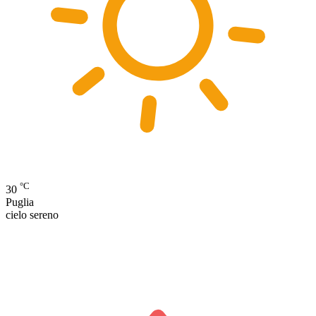
°C
30
Puglia
cielo sereno