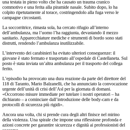
una testata in pieno volto che ha causato un trauma cranico
commotivo e una ferita alla piramide nasale. Subito dopo, lo ha
colpito ripetutamente al torace, costringendolo alla fuga verso le
campagne circostanti.
La soccorritrice, rimasta sola, ha cercato rifugio all’interno
dell’ambulanza, ma l’uomo l’ha raggiunta, devastando il mezzo
sanitario. Apparecchiature mediche e strumenti di bordo sono stati
distrutti, rendendo l’ambulanza inutilizzabile.
L’intervento dei carabinieri ha evitato ulteriori conseguenze: il
giovane è stato fermato e trasportato all’ospedale di Castellaneta. Sul
posto è stata inviata un’altra ambulanza per il trasporto del collega
ferito.
L’episodio ha provocato una dura reazione da parte del direttore del
118 di Taranto, Mario Balzanelli, che ha annunciato la convocazione
urgente dell’unità di crisi dell’Asl per la giornata di domani.
«Occorrono misure immediate per tutelare i nostri operatori – ha
dichiarato – a cominciare dall’introduzione delle body-cam e da
protocolli di sicurezza più rigidi».
Ancora una volta, chi si prende cura degli altri finisce nel mirino
della violenza. Una spirale che impone una riflessione profonda e
azioni concrete per garantire sicurezza e dignità ai professionisti del