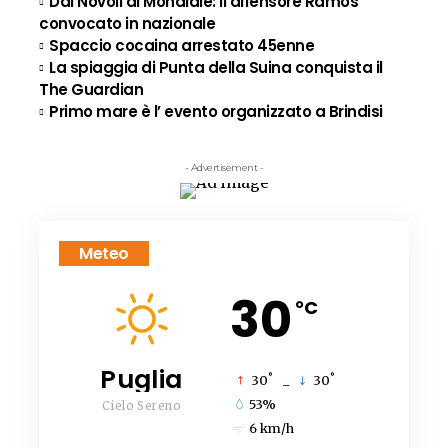
Dal Novoli al Mondiale: il difensore Ramos
convocato in nazionale
Spaccio cocaina arrestato 45enne
La spiaggia di Punta della Suina conquista il
The Guardian
Primo mare è l’ evento organizzato a Brindisi
- Advertisement -
Meteo
30
°C
Puglia
°
°
30
_
30
53%
Cielo Sereno
6 km/h