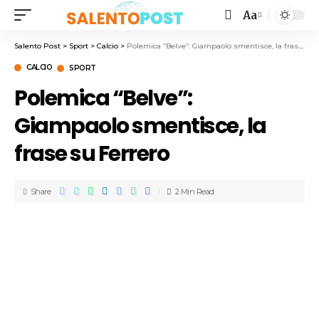
Aa
Salento Post
>
Sport
>
Calcio
>
Polemica “Belve”: Giampaolo smentisce, la frase su Ferrero
CALCIO
SPORT
Polemica “Belve”:
Giampaolo smentisce, la
frase su Ferrero
Share
2 Min Read