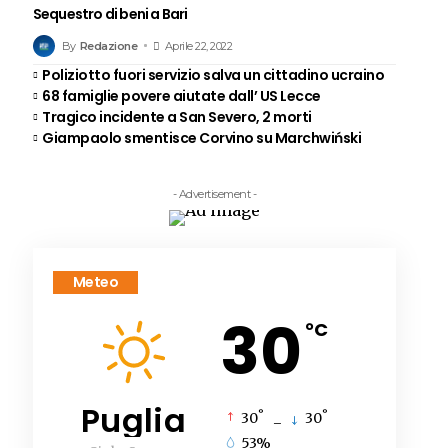
Sequestro di beni a Bari
By
Redazione
Aprile 22, 2022
Poliziotto fuori servizio salva un cittadino ucraino
68 famiglie povere aiutate dall’ US Lecce
Tragico incidente a San Severo, 2 morti
Giampaolo smentisce Corvino su Marchwiński
- Advertisement -
Meteo
30
°C
Puglia
°
°
30
_
30
53%