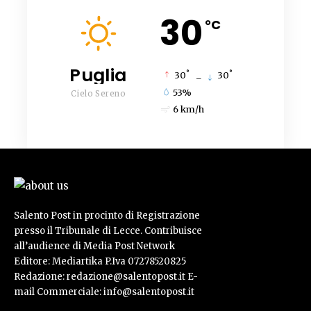
30
°C
Puglia
°
°
30
_
30
53%
Cielo Sereno
6 km/h
Salento Post in procinto di Registrazione
presso il Tribunale di Lecce. Contribuisce
all’audience di Media Post Network
Editore: Mediartika P.Iva 07278520825
Redazione: redazione@salentopost.it E-
mail Commerciale: info@salentopost.it