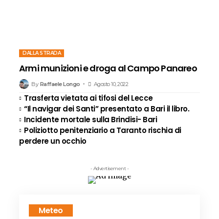
DALLA STRADA
Armi munizioni e droga al Campo Panareo
By
Raffaele Longo
Agosto 10, 2022
Trasferta vietata ai tifosi del Lecce
“Il navigar dei Santi” presentato a Bari il libro.
Incidente mortale sulla Brindisi- Bari
Poliziotto penitenziario a Taranto rischia di
perdere un occhio
- Advertisement -
Meteo