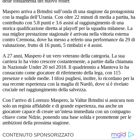
delle fondamenta del nuovo roster.
Maspero arriva a Brindisi sull’onda di una stagione da protagonista
con la maglia dell’Urania. Con oltre 22 minuti di media a partita, ha
contribuito con 5.8 punti e 3.6 assist al raggiungimento di una
storica qualificazione diretta ai playoff per la squadra milanese. La
sua miglior prestazione stagionale è arrivata nella vittoria esterna
contro Cremona, dove ha messo a referto una performance da 29 di
valutazione, frutto di 16 punti, 5 rimbalzi e 4 assist.
A 27 anni, Maspero è un vero veterano della categoria. La sua
carriera lo ha visto crescere costantemente, a partire dalla chiamata
in Nazionale Under 20 nel 2018. Il quadriennio a Mantova lo ha
consacrato come giocatore di riferimento della lega, con 115
presenze e solide medie. I tifosi pugliesi, inoltre, lo ricordano per la
sua recente esperienza con la maglia di Nardò, dove si è rivelato
cruciale nel raggiungimento della salvezza.
Con l’arrivo di Lorenzo Maspero, la Valtur Brindisi si assicura non
solo un regista affidabile e di grande esperienza, ma anche un
giocatore capace di creare un’intesa immediata con un compagno
chiave come Ndzie, ponendo una base solida e promettente per le
ambizioni della prossima stagione.