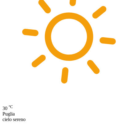
°C
30
Puglia
cielo sereno