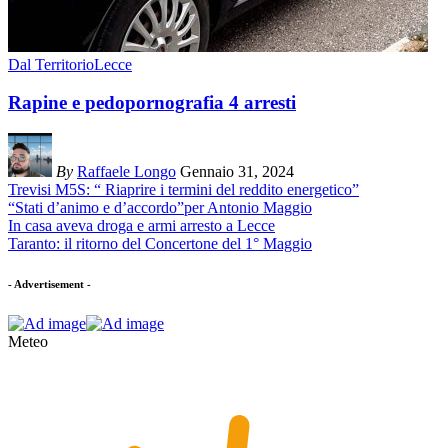
Dal Territorio
Lecce
Rapine e pedopornografia 4 arresti
By
Raffaele Longo
Gennaio 31, 2024
Trevisi M5S: “ Riaprire i termini del reddito energetico”
“Stati d’animo e d’accordo”per Antonio Maggio
In casa aveva droga e armi arresto a Lecce
Taranto: il ritorno del Concertone del 1° Maggio
- Advertisement -
Meteo