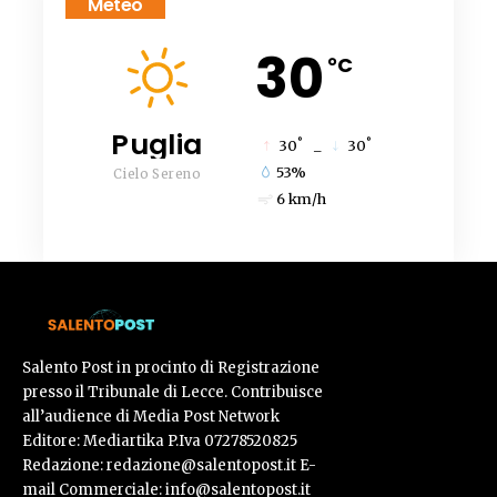
Meteo
30
°C
Puglia
°
°
30
_
30
53%
Cielo Sereno
6 km/h
Salento Post in procinto di Registrazione
presso il Tribunale di Lecce. Contribuisce
all’audience di Media Post Network
Editore: Mediartika P.Iva 07278520825
Redazione: redazione@salentopost.it E-
mail Commerciale: info@salentopost.it