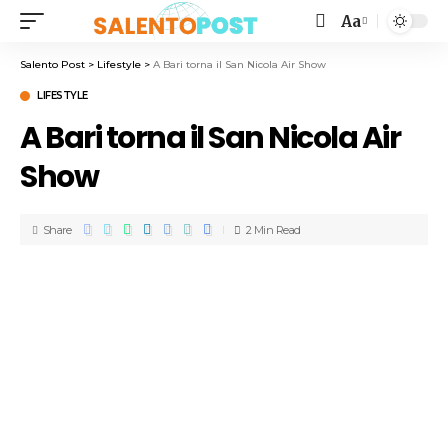
Aa
Salento Post
>
Lifestyle
>
A Bari torna il San Nicola Air Show
LIFESTYLE
A Bari torna il San Nicola Air
Show
Share
2 Min Read