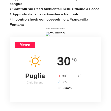
sangue
Controlli sui Reati Ambientali nelle Officine a Lecce
Approdo della nave Amadea a Gallipoli
Incontro shock con coccodrillo a Francavilla
Fontana
- Advertisement -
Meteo
30
°C
Puglia
°
°
30
_
30
53%
Cielo Sereno
6 km/h