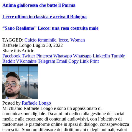
Anima giallorossa che batte il Parma
Lecce ultimo in classica e arriva il Bologna
“Sano Realismo” Lecce: una rosa costruita male
TAGGED:
Calcio femminile
,
lecce
,
Woman
Raffaele Longo
Luglio 30, 2022
Share this Article
Facebook
Twitter
Pinterest
Whatsapp
Whatsapp
LinkedIn
Tumblr
Reddit
VKontakte
Telegram
Email
Copy Link
Print
Posted by
Raffaele Longo
Mi chiamo Raffaele Longo e sono un appassionato di
comunicazione digitale. Da anni mi dedico alla gestione dei social
media e alla creazione di contenuti audiovisivi, con l’obiettivo di
trasformare le piattaforme online in spazi di dialogo, consapevolezza
e crescita. Sono un difensore dei diritti umani e degli animali, valori