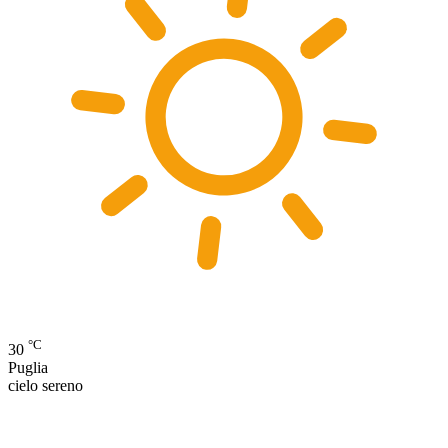
°C
30
Puglia
cielo sereno