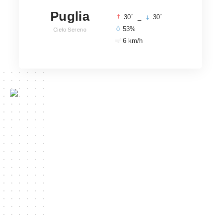
Puglia
°
°
30
_
30
53%
Cielo Sereno
6 km/h
Salento Post in procinto di Registrazione presso
il Tribunale di Lecce. Contribuisce all’audience
di Media Post Network Editore: Mediartika P.Iva
07278520825 Redazione:
redazione@salentopost.it E-mail Commerciale:
info@salentopost.it
Cinema Senza Barriere
Meridio Post
Misto Lana
Be in Sicily