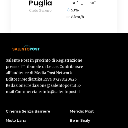
Puglia
°
°
30
_
30
53%
Cielo Sereno
6 km/h
Salento Post in procinto di Registrazione
presso il Tribunale di Lecce. Contribuisce
all’audience di Media Post Network
Editore: Mediartika P.Iva 07278520825
Redazione: redazione@salentopost.it E-
mail Commerciale: info@salentopost.it
Cinema Senza Barriere
Meridio Post
Misto Lana
Be in Sicily