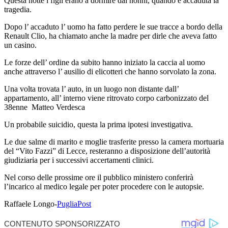
Questa notte i figli erano a dormire dai nonni, quando è accaduta la
tragedia.
Dopo l’ accaduto l’ uomo ha fatto perdere le sue tracce a bordo della
Renault Clio, ha chiamato anche la madre per dirle che aveva fatto
un casino.
Le forze dell’ ordine da subito hanno iniziato la caccia al uomo
anche attraverso l’ ausilio di elicotteri che hanno sorvolato la zona.
Una volta trovata l’ auto, in un luogo non distante dall’
appartamento, all’ interno viene ritrovato corpo carbonizzato del
38enne Matteo Verdesca
Un probabile suicidio, questa la prima ipotesi investigativa.
Le due salme di marito e moglie trasferite presso la camera mortuaria
del “Vito Fazzi” di Lecce, resteranno a disposizione dell’autorità
giudiziaria per i successivi accertamenti clinici.
Nel corso delle prossime ore il pubblico ministero conferirà
l’incarico al medico legale per poter procedere con le autopsie.
Raffaele Longo-
PugliaPost