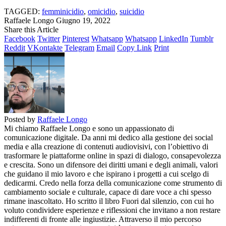
TAGGED:
femminicidio
,
omicidio
,
suicidio
Raffaele Longo
Giugno 19, 2022
Share this Article
Facebook
Twitter
Pinterest
Whatsapp
Whatsapp
LinkedIn
Tumblr
Reddit
VKontakte
Telegram
Email
Copy Link
Print
Posted by
Raffaele Longo
Mi chiamo Raffaele Longo e sono un appassionato di
comunicazione digitale. Da anni mi dedico alla gestione dei social
media e alla creazione di contenuti audiovisivi, con l’obiettivo di
trasformare le piattaforme online in spazi di dialogo, consapevolezza
e crescita. Sono un difensore dei diritti umani e degli animali, valori
che guidano il mio lavoro e che ispirano i progetti a cui scelgo di
dedicarmi. Credo nella forza della comunicazione come strumento di
cambiamento sociale e culturale, capace di dare voce a chi spesso
rimane inascoltato. Ho scritto il libro Fuori dal silenzio, con cui ho
voluto condividere esperienze e riflessioni che invitano a non restare
indifferenti di fronte alle ingiustizie. Attraverso il mio percorso