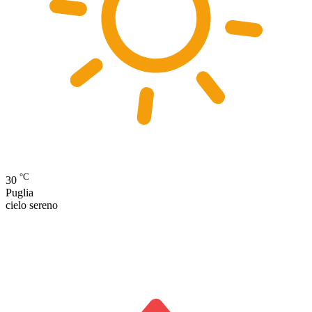
°C
30
Puglia
cielo sereno